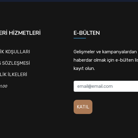
RI HIZMETLERI
E-BÜLTEN
İK KOŞULLARI
Gelişmeler ve kampanyalardan
haberdar olmak için e-bülten l
Ş SÖZLEŞMESİ
kayıt olun.
LİK İLKELERİ
1.00