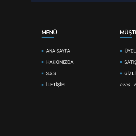
MENÜ
MÜŞTE
ANA SAYFA
ÜYEL
HAKKIMIZDA
SATI
S.S.S
GİZLİ
İLETİŞİM
09.00 - 2