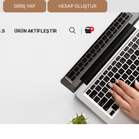
GİRİŞ YAP
HESAP OLUŞTUR
0
S.S
ÜRÜN AKTİFLEŞTİR